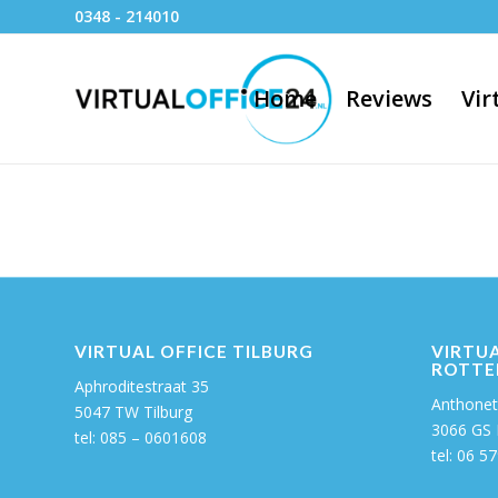
0348 - 214010
Home
Reviews
Vir
VIRTUAL OFFICE TILBURG
VIRTUA
ROTTE
Aphroditestraat 35
Anthonett
5047 TW Tilburg
3066 GS
tel: 085 – 0601608
tel:
06 57