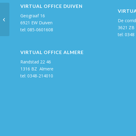
VIRTUAL OFFICE DUIVEN
VIRTUA
Afspraak op locatie snel en
Geograaf 16
professioneel geregeld (05
De corrid
6921 EW Duiven
september 2018)
3621 ZB 
tel: 085-0601608
tel: 0348
VIRTUAL OFFICE ALMERE
Randstad 22 46
1316 BZ Almere
tel:
0348-214010