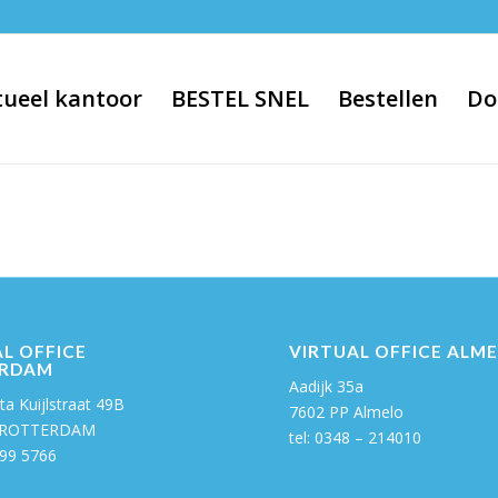
tueel kantoor
BESTEL SNEL
Bestellen
Do
L OFFICE
VIRTUAL OFFICE ALM
RDAM
Aadijk 35a
a Kuijlstraat 49B
7602 PP Almelo
 ROTTERDAM
tel: 0348 – 214010
99 5766