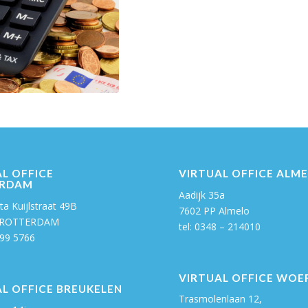
L OFFICE
VIRTUAL OFFICE ALM
RDAM
Aadijk 35a
a Kuijlstraat 49B
7602 PP Almelo
 ROTTERDAM
tel: 0348 – 214010
99 5766
VIRTUAL OFFICE WOE
L OFFICE BREUKELEN
Trasmolenlaan 12,