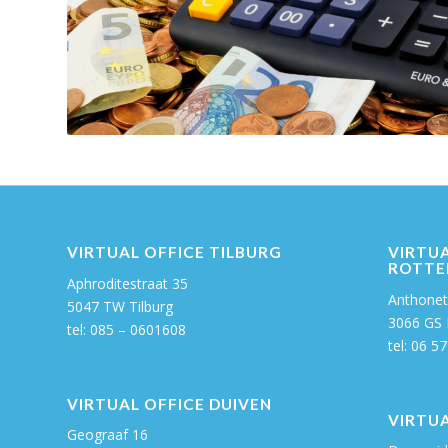
VIRTUAL OFFICE TILBURG
VIRTUA
ROTTE
Aphroditestraat 35
Anthonett
5047 TW Tilburg
3066 GS
tel: 085 – 0601608
tel:
06 57
VIRTUAL OFFICE DUIVEN
VIRTUA
Geograaf 16